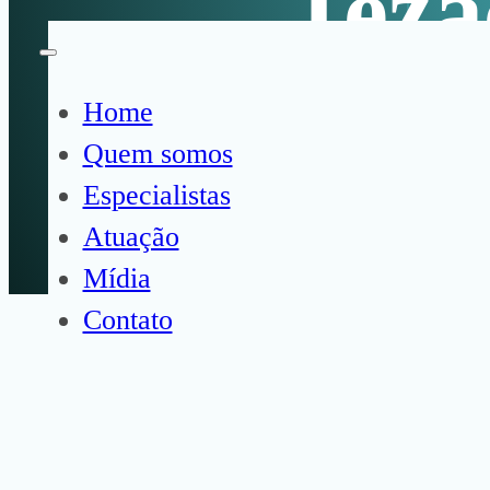
Teza
Home
Em nossa mídia, você encon
Quem somos
contribuindo para o deba
Especialistas
Atuação
Mídia
Contato