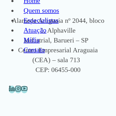
Home
Quem somos
Especialistas
Alameda Araguaia nº 2044, bloco
Atuação
1, Alphaville
Mídia
Industrial, Barueri – SP
Contato
Centro Empresarial Araguaia
(CEA) – sala 713
CEP: 06455-000