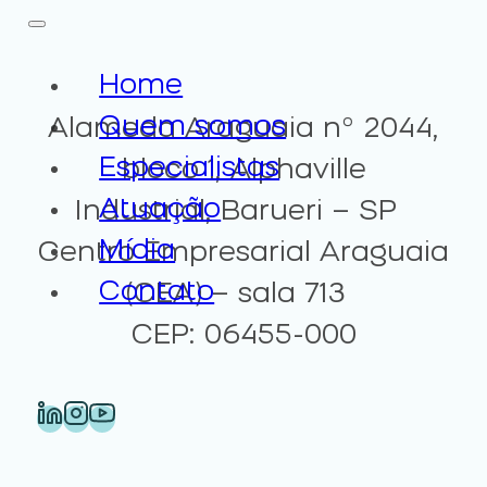
Home
Quem somos
Alameda Araguaia nº 2044,
Especialistas
bloco 1, Alphaville
Atuação
Industrial, Barueri – SP
Mídia
Centro Empresarial Araguaia
Contato
(CEA) – sala 713
CEP: 06455-000