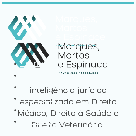
Home
Quem somos
Especialistas
Inteligência jurídica
Atuação
especializada em Direito
Mídia
Médico, Direito à Saúde e
Contato
Direito Veterinário.