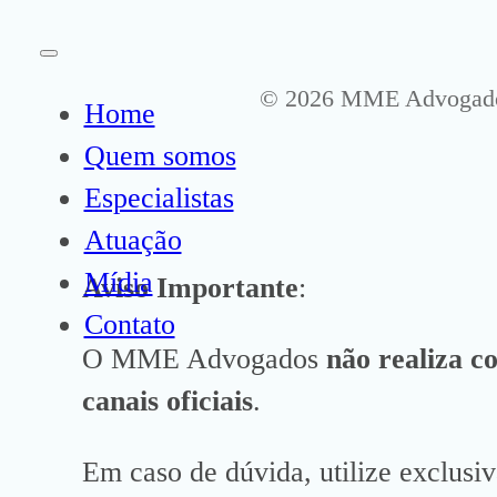
© 2026 MME Advogados 
Home
Quem somos
Especialistas
Atuação
Mídia
Aviso Importante
:
Contato
O MME Advogados
não realiza c
canais oficiais
.
Em caso de dúvida, utilize exclusi