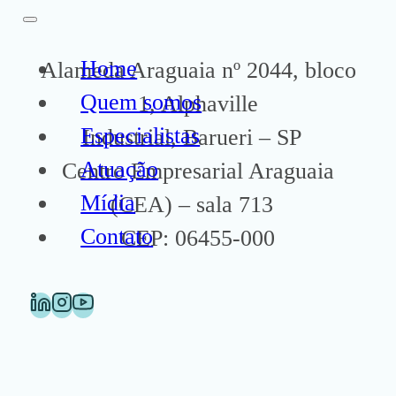
Home
Alameda Araguaia nº 2044, bloco
Quem somos
1, Alphaville
Especialistas
Industrial, Barueri – SP
Atuação
Centro Empresarial Araguaia
Mídia
(CEA) – sala 713
Contato
CEP: 06455-000