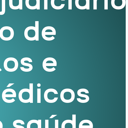
judiciário
o de
os e
édicos
e saúde