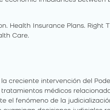
ate economic imbalances between b
on. Health Insurance Plans. Right 
lth Care.
 la creciente intervención del Pode
ratamientos médicos relacionados
te el fenómeno de la judicializaci