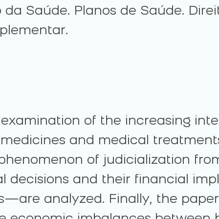
 da Saúde. Planos de Saúde. Direit
plementar.
 examination of the increasing inte
o medicines and medical treatments
he phenomenon of judicialization fro
al decisions and their financial im
its—are analyzed. Finally, the pap