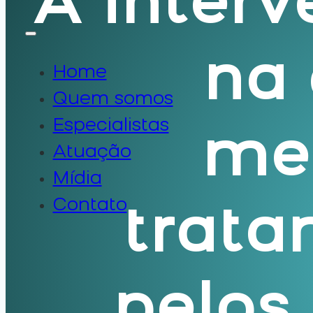
A interv
na
Home
Quem somos
Especialistas
me
Atuação
Mídia
Contato
trat
pelos