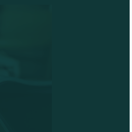
toridade e
e
o, fale diretamente com nossa