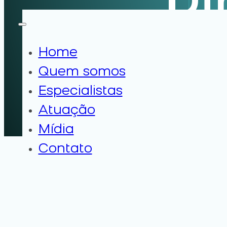
Di
Home
Em nossa mídia, voc
Quem somos
contribuindo par
Especialistas
Atuação
Mídia
Contato