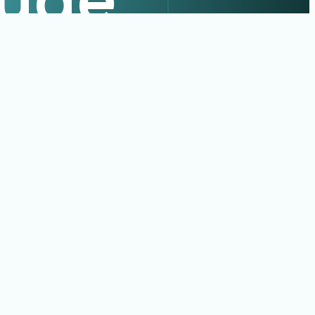
aúde
cnico e
to.