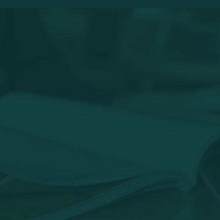
jurídico com au
responsabilidad
, se precisar de suporte jurídic
equipe.