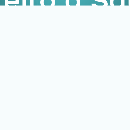
reito à S
ê encontrará conhecimento té
a o debate qualificado do Direi